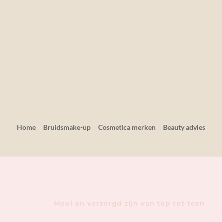
Home
Bruidsmake-up
Cosmetica merken
Beauty advies
Mooi en verzorgd zijn van top tot teen