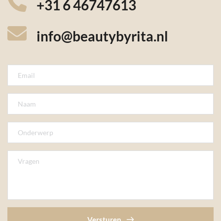
+31 6 46747613
info
@beautybyrita.nl
Versturen