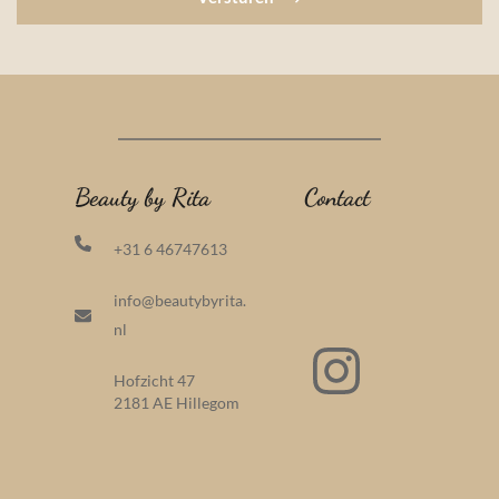
Beauty by Rita
Contact
+31 6 46747613
info
@beautybyrita.
nl
Hofzicht 47
2181 AE Hillegom  